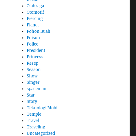
Olahraga
Otomotif
Piercing
Planet
Pohon Buah
Poison
Police
President
Princess
Resep
Season
Show
Singer
spaceman
Star
Story
Teknologi Mobil
Temple
Travel
Traveling
Uncategorized