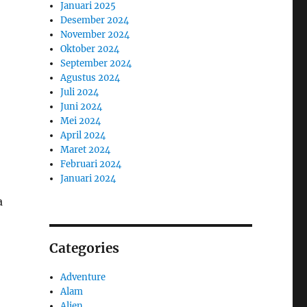
Januari 2025
Desember 2024
November 2024
Oktober 2024
September 2024
Agustus 2024
Juli 2024
Juni 2024
Mei 2024
April 2024
Maret 2024
Februari 2024
Januari 2024
a
Categories
Adventure
Alam
Alien