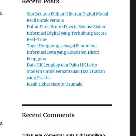
Recent Posts
an
Slot Bet 200 Pilihan Hiburan Digital Modal
Kecil untuk Pemula
Daftar Situs Broto4D serta Evolusi Sistem
Informasi Digital yang Terhubung Secara
Real-Time
Togel Hongkong sebagai Fenomena
Informasi Data yang Konsisten Dicari
Pengguna
Data HK Lengkap dan Paito HK Lotto
Modern untuk Pemantauan Hasil Harian
yang Praktis
Kisah Hebat Naruto Uzumaki
Recent Comments
pa
Tidak ada komentar untuk ditampilkan.