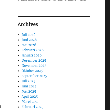
Archives
Juli 2026
Juni 2026
Mei 2026
Februari 2026
Januari 2026
Desember 2025
n
November 2025
Oktober 2025
September 2025
Juli 2025
Juni 2025
Mei 2025
April 2025
Maret 2025
t
Februari 2025