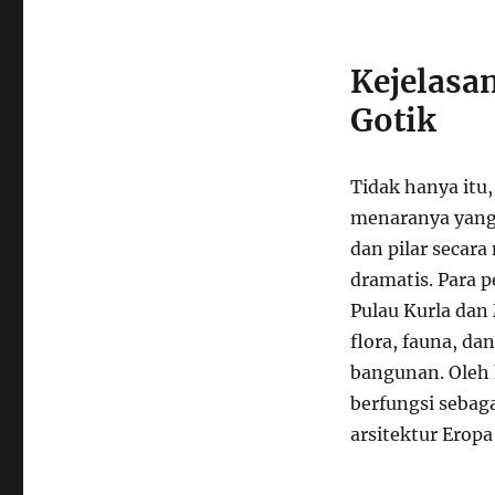
Kejelasa
Gotik
Tidak hanya itu,
menaranya yang 
dan pilar secar
dramatis. Para 
Pulau Kurla dan
flora, fauna, d
bangunan. Oleh k
berfungsi sebag
arsitektur Eropa