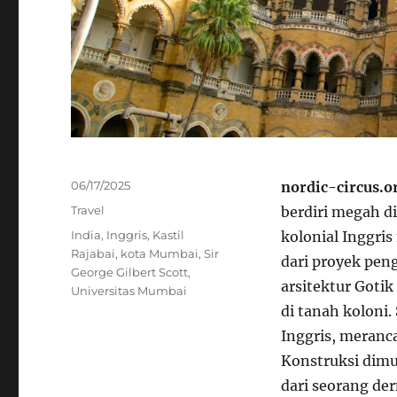
Posted
06/17/2025
nordic-circus.o
on
Categories
Travel
berdiri megah d
Tags
India
,
Inggris
,
Kastil
kolonial Inggri
Rajabai
,
kota Mumbai
,
Sir
dari proyek pen
George Gilbert Scott
,
arsitektur Goti
Universitas Mumbai
di tanah koloni. 
Inggris, meranc
Konstruksi dimu
dari seorang d