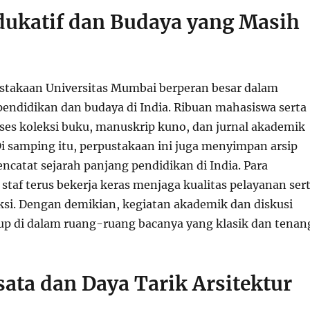
dukatif dan Budaya yang Masih
pustakaan Universitas Mumbai berperan besar dalam
ndidikan dan budaya di India. Ribuan mahasiswa serta
ses koleksi buku, manuskrip kuno, dan jurnal akademik
Di samping itu, perpustakaan ini juga menyimpan arsip
ncatat sejarah panjang pendidikan di India. Para
taf terus bekerja keras menjaga kualitas pelayanan ser
eksi. Dengan demikian, kegiatan akademik dan diskusi
dup di dalam ruang-ruang bacanya yang klasik dan tenan
ata dan Daya Tarik Arsitektur