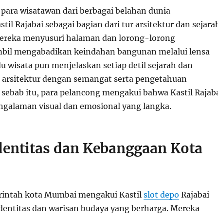
 para wisatawan dari berbagai belahan dunia
il Rajabai sebagai bagian dari tur arsitektur dan sejara
ereka menyusuri halaman dan lorong-lorong
bil mengabadikan keindahan bangunan melalui lensa
 wisata pun menjelaskan setiap detil sejarah dan
 arsitektur dengan semangat serta pengetahuan
sebab itu, para pelancong mengakui bahwa Kastil Rajab
galaman visual dan emosional yang langka.
dentitas dan Kebanggaan Kota
erintah kota Mumbai mengakui Kastil
slot depo
Rajabai
identitas dan warisan budaya yang berharga. Mereka