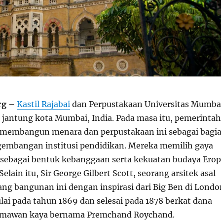
rg –
Kastil Rajabai
dan Perpustakaan Universitas Mumba
i jantung kota Mumbai, India. Pada masa itu, pemerintah
s membangun menara dan perpustakaan ini sebagai bagi
gembangan institusi pendidikan. Mereka memilih gaya
k sebagai bentuk kebanggaan serta kekuatan budaya Ero
Selain itu, Sir George Gilbert Scott, seorang arsitek asal
ang bangunan ini dengan inspirasi dari Big Ben di Londo
lai pada tahun 1869 dan selesai pada 1878 berkat dana
ermawan kaya bernama Premchand Roychand.