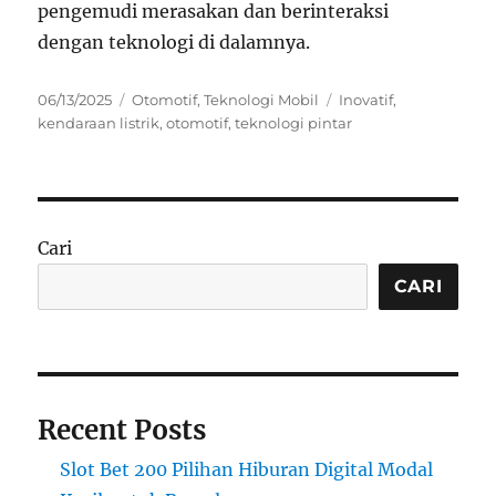
pengemudi merasakan dan berinteraksi
dengan teknologi di dalamnya.
Posted
Categories
Tags
06/13/2025
Otomotif
,
Teknologi Mobil
Inovatif
,
on
kendaraan listrik
,
otomotif
,
teknologi pintar
Cari
CARI
Recent Posts
Slot Bet 200 Pilihan Hiburan Digital Modal