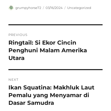
Author
Posted
Categories
grumpyhorse72
03/16/2024
Uncategorized
on
Navigasi
PREVIOUS
pos
Ringtail: Si Ekor Cincin
Previous
post:
Penghuni Malam Amerika
Utara
NEXT
Ikan Squatina: Makhluk Laut
Next
post:
Pemalu yang Menyamar di
Dasar Samudra