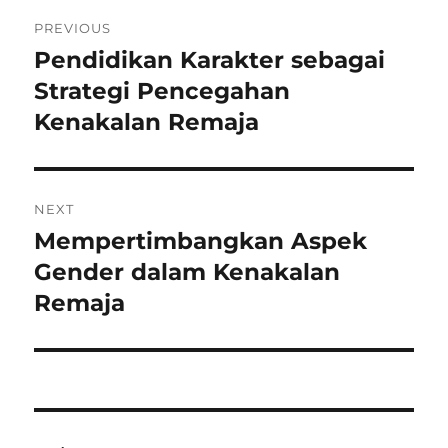
Navigasi
PREVIOUS
pos
Pendidikan Karakter sebagai
Previous
post:
Strategi Pencegahan
Kenakalan Remaja
NEXT
Mempertimbangkan Aspek
Next
post:
Gender dalam Kenakalan
Remaja