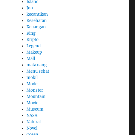
Island
Job
kecantikan
Kesehatan
Keuangan
King
Kripto
Legend
Makeup
Mall
mata uang
Menu sehat
mobil
Model
Monster
Mountain
Movie
Museum
NASA
Natural
Novel
Ocean