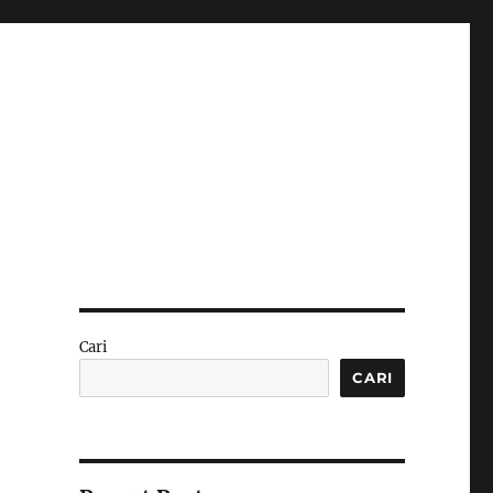
Cari
CARI