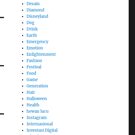
Desain
Diamond
Disneyland
Dog
Drink
Earth
Emergency
Emotion
Enlightenment
Fashion
Festival
Food
Game
Generation
Hair
Halloween
Health
hewan lucu
Instagram
Internasional
Investasi Digital