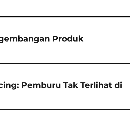
ngembangan Produk
ing: Pemburu Tak Terlihat di