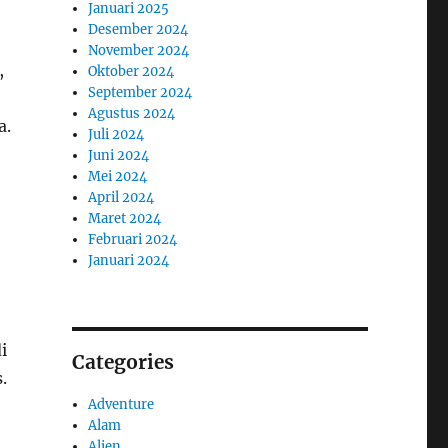
Januari 2025
Desember 2024
November 2024
,
Oktober 2024
September 2024
Agustus 2024
a.
Juli 2024
Juni 2024
Mei 2024
April 2024
Maret 2024
Februari 2024
Januari 2024
i
Categories
.
Adventure
Alam
Alien