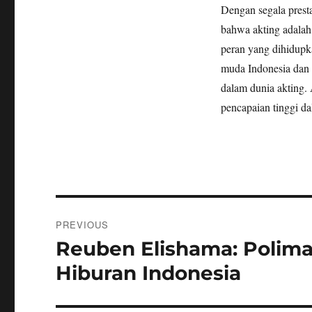
Dengan segala presta
bahwa akting adalah
peran yang dihidupk
muda Indonesia dan 
dalam dunia akting. 
pencapaian tinggi da
Navigasi
PREVIOUS
pos
Reuben Elishama: Polimat
Previous
post:
Hiburan Indonesia