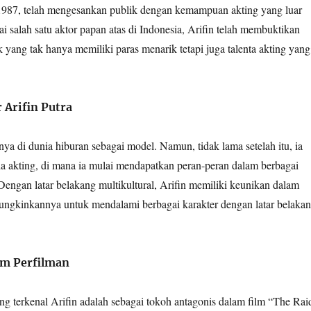
1987, telah mengesankan publik dengan kemampuan akting yang luar
ai salah satu aktor papan atas di Indonesia, Arifin telah membuktikan
k yang tak hanya memiliki paras menarik tetapi juga talenta akting yang
 Arifin Putra
nya di dunia hiburan sebagai model. Namun, tidak lama setelah itu, ia
ia akting, di mana ia mulai mendapatkan peran-peran dalam berbagai
 Dengan latar belakang multikultural, Arifin memiliki keunikan dalam
ngkinkannya untuk mendalami berbagai karakter dengan latar belaka
am Perfilman
ing terkenal Arifin adalah sebagai tokoh antagonis dalam film “The Rai