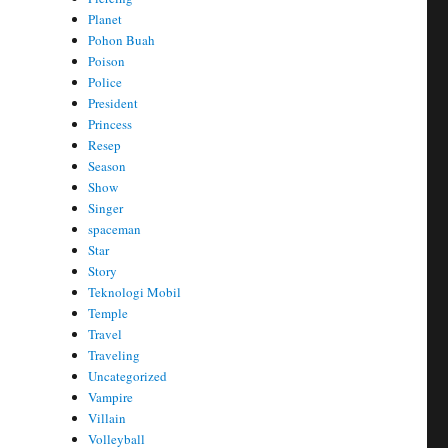
Planet
Pohon Buah
Poison
Police
President
Princess
Resep
Season
Show
Singer
spaceman
Star
Story
Teknologi Mobil
Temple
Travel
Traveling
Uncategorized
Vampire
Villain
Volleyball