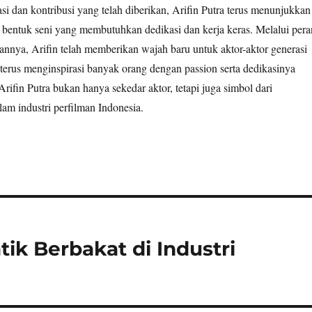
si dan kontribusi yang telah diberikan, Arifin Putra terus menunjukkan
 bentuk seni yang membutuhkan dedikasi dan kerja keras. Melalui pera
annya, Arifin telah memberikan wajah baru untuk aktor-aktor generasi
terus menginspirasi banyak orang dengan passion serta dedikasinya
Arifin Putra bukan hanya sekedar aktor, tetapi juga simbol dari
lam industri perfilman Indonesia.
ik Berbakat di Industri