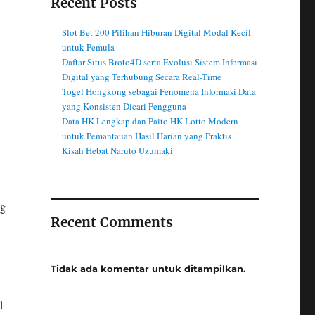
Recent Posts
Slot Bet 200 Pilihan Hiburan Digital Modal Kecil
untuk Pemula
Daftar Situs Broto4D serta Evolusi Sistem Informasi
Digital yang Terhubung Secara Real-Time
Togel Hongkong sebagai Fenomena Informasi Data
yang Konsisten Dicari Pengguna
Data HK Lengkap dan Paito HK Lotto Modern
untuk Pemantauan Hasil Harian yang Praktis
Kisah Hebat Naruto Uzumaki
ng
Recent Comments
Tidak ada komentar untuk ditampilkan.
d