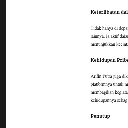
Keterlibatan da
Tidak hanya di depan
lainnya. Ia aktif dal
menunjukkan kecinta
Kehidupan Priba
Arifin Putra juga di
platformnya untuk me
membagikan kegiatan-
kehidupannya sebagai
Penutup