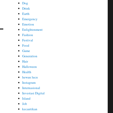
Dog
Drink
Earth
Emergency
Emotion
Enlightenment
Fashion
Festival
Food
Game
Generation
Hair
Halloween
Health
hewan lucu
Instagram
Internasional
Investasi Digital
Island
Job
kecantikan