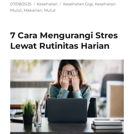
Posted
Categories
Tags
07/08/2025
Kesehatan
Kesehatan Gigi
,
Kesehatan
on
Mulut
,
Makanan
,
Mulut
7 Cara Mengurangi Stres
Lewat Rutinitas Harian