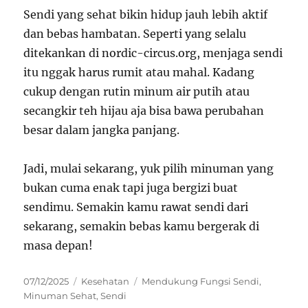
Sendi yang sehat bikin hidup jauh lebih aktif
dan bebas hambatan. Seperti yang selalu
ditekankan di nordic-circus.org, menjaga sendi
itu nggak harus rumit atau mahal. Kadang
cukup dengan rutin minum air putih atau
secangkir teh hijau aja bisa bawa perubahan
besar dalam jangka panjang.
Jadi, mulai sekarang, yuk pilih minuman yang
bukan cuma enak tapi juga bergizi buat
sendimu. Semakin kamu rawat sendi dari
sekarang, semakin bebas kamu bergerak di
masa depan!
Posted
Categories
Tags
07/12/2025
Kesehatan
Mendukung Fungsi Sendi
,
on
Minuman Sehat
,
Sendi