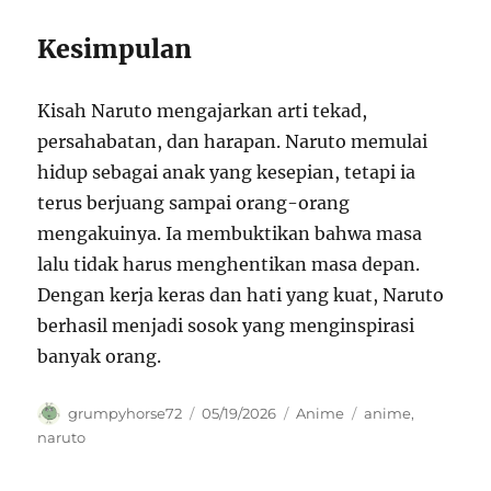
Kesimpulan
Kisah Naruto mengajarkan arti tekad,
persahabatan, dan harapan. Naruto memulai
hidup sebagai anak yang kesepian, tetapi ia
terus berjuang sampai orang-orang
mengakuinya. Ia membuktikan bahwa masa
lalu tidak harus menghentikan masa depan.
Dengan kerja keras dan hati yang kuat, Naruto
berhasil menjadi sosok yang menginspirasi
banyak orang.
Author
Posted
Categories
Tags
grumpyhorse72
05/19/2026
Anime
anime
,
on
naruto