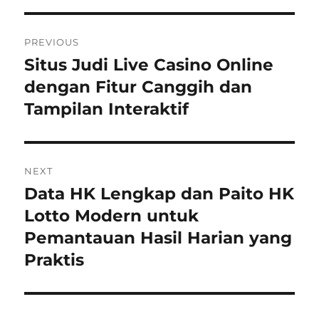
Navigasi
PREVIOUS
pos
Situs Judi Live Casino Online
Previous
post:
dengan Fitur Canggih dan
Tampilan Interaktif
NEXT
Data HK Lengkap dan Paito HK
Next
post:
Lotto Modern untuk
Pemantauan Hasil Harian yang
Praktis