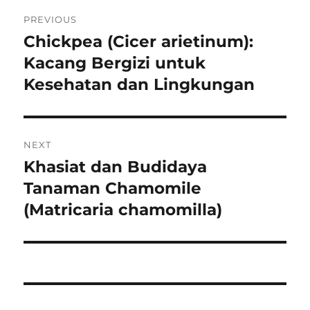
Navigasi
PREVIOUS
pos
Chickpea (Cicer arietinum):
Previous
post:
Kacang Bergizi untuk
Kesehatan dan Lingkungan
NEXT
Khasiat dan Budidaya
Next
post:
Tanaman Chamomile
(Matricaria chamomilla)