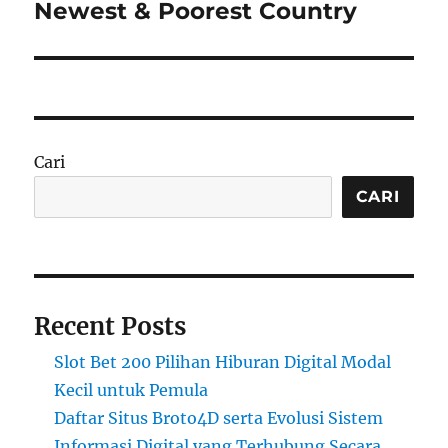
post:
Newest & Poorest Country
Cari
CARI
Recent Posts
Slot Bet 200 Pilihan Hiburan Digital Modal
Kecil untuk Pemula
Daftar Situs Broto4D serta Evolusi Sistem
Informasi Digital yang Terhubung Secara