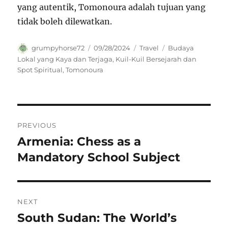
yang autentik, Tomonoura adalah tujuan yang
tidak boleh dilewatkan.
Author
Posted
Categories
Tags
grumpyhorse72
09/28/2024
Travel
Budaya
on
Lokal yang Kaya dan Terjaga
,
Kuil-Kuil Bersejarah dan
Spot Spiritual
,
Tomonoura
Navigasi
PREVIOUS
pos
Armenia: Chess as a
Previous
post:
Mandatory School Subject
NEXT
South Sudan: The World’s
Next