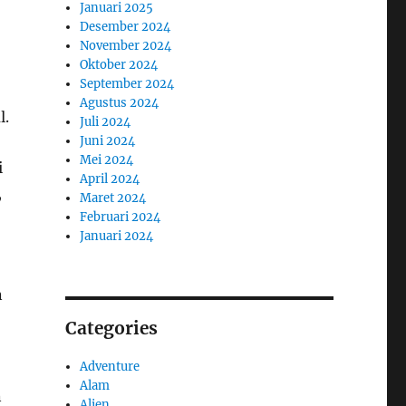
Januari 2025
Desember 2024
November 2024
Oktober 2024
September 2024
Agustus 2024
l.
Juli 2024
Juni 2024
Mei 2024
i
April 2024
,
Maret 2024
Februari 2024
Januari 2024
n
Categories
Adventure
,
Alam
n
Alien