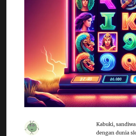
Kabuki, sandiwa
dengan dunia slo