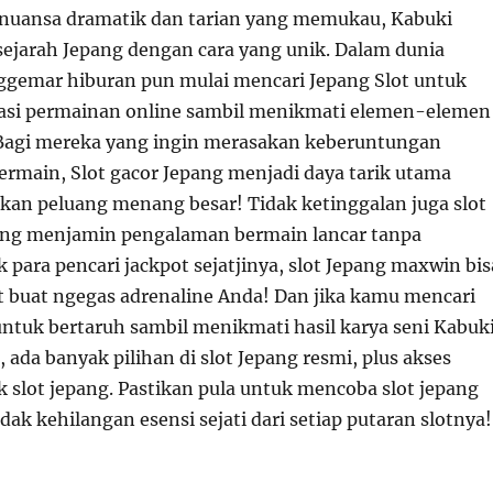
nuansa dramatik dan tarian yang memukau, Kabuki
jarah Jepang dengan cara yang unik. Dalam dunia
ggemar hiburan pun mulai mencari Jepang Slot untuk
asi permainan online sambil menikmati elemen-elemen
Bagi mereka yang ingin merasakan keberuntungan
ermain, Slot gacor Jepang menjadi daya tarik utama
an peluang menang besar! Tidak ketinggalan juga slot
ang menjamin pengalaman bermain lancar tanpa
para pencari jackpot sejatjinya, slot Jepang maxwin bis
at buat ngegas adrenaline Anda! Dan jika kamu mencari
untuk bertaruh sambil menikmati hasil karya seni Kabuk
 ada banyak pilihan di slot Jepang resmi, plus akses
k slot jepang. Pastikan pula untuk mencoba slot jepang
idak kehilangan esensi sejati dari setiap putaran slotnya!