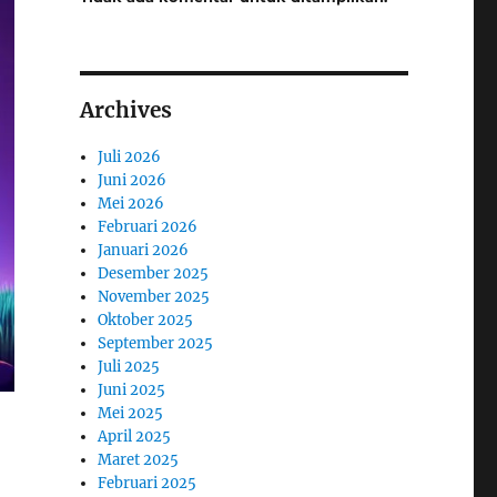
Archives
Juli 2026
Juni 2026
Mei 2026
Februari 2026
Januari 2026
Desember 2025
November 2025
Oktober 2025
September 2025
Juli 2025
Juni 2025
Mei 2025
April 2025
Maret 2025
Februari 2025