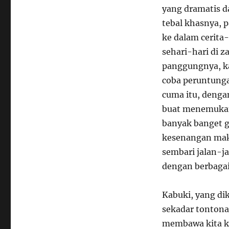
yang dramatis 
tebal khasnya,
ke dalam cerita-
sehari-hari di 
panggungnya, ka
coba peruntunga
cuma itu, dengan
buat menemukan
banyak banget g
kesenangan maks
sembari jalan-j
dengan berbagai 
Kabuki, yang di
sekadar tontona
membawa kita ke