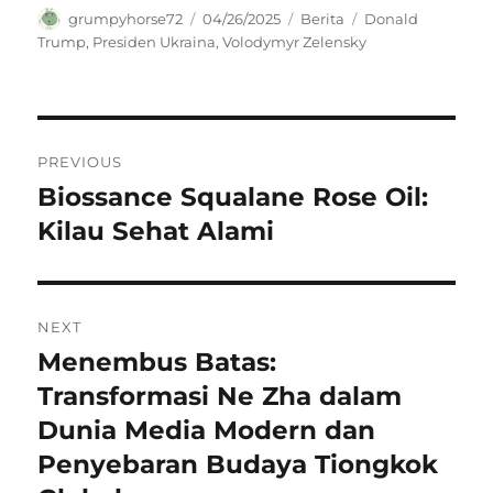
Author
Posted
Categories
Tags
grumpyhorse72
04/26/2025
Berita
Donald
on
Trump
,
Presiden Ukraina
,
Volodymyr Zelensky
Navigasi
PREVIOUS
pos
Biossance Squalane Rose Oil:
Previous
post:
Kilau Sehat Alami
NEXT
Menembus Batas:
Next
post:
Transformasi Ne Zha dalam
Dunia Media Modern dan
Penyebaran Budaya Tiongkok