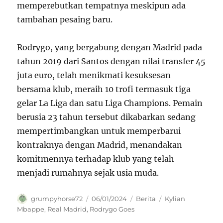
memperebutkan tempatnya meskipun ada
tambahan pesaing baru.
Rodrygo, yang bergabung dengan Madrid pada
tahun 2019 dari Santos dengan nilai transfer 45
juta euro, telah menikmati kesuksesan
bersama klub, meraih 10 trofi termasuk tiga
gelar La Liga dan satu Liga Champions. Pemain
berusia 23 tahun tersebut dikabarkan sedang
mempertimbangkan untuk memperbarui
kontraknya dengan Madrid, menandakan
komitmennya terhadap klub yang telah
menjadi rumahnya sejak usia muda.
Author
Posted
Categories
Tags
grumpyhorse72
06/01/2024
Berita
Kylian
on
Mbappe
,
Real Madrid
,
Rodrygo Goes