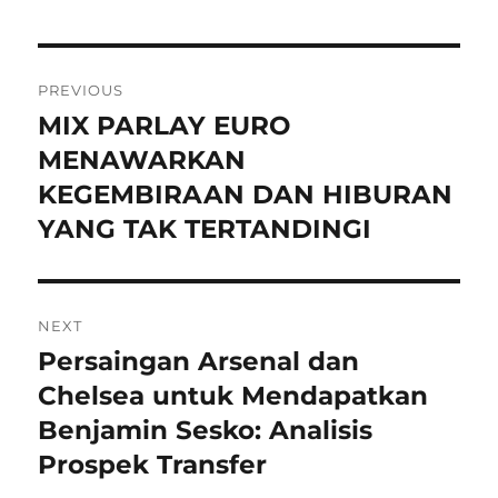
Navigasi
PREVIOUS
pos
MIX PARLAY EURO
Previous
post:
MENAWARKAN
KEGEMBIRAAN DAN HIBURAN
YANG TAK TERTANDINGI
NEXT
Persaingan Arsenal dan
Next
post:
Chelsea untuk Mendapatkan
Benjamin Sesko: Analisis
Prospek Transfer