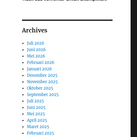
Archives
Juli 2026
Juni 2026
Mei 2026
Februari 2026
Januari 2026
Desember 2025
November 2025
Oktober 2025
September 2025
Juli 2025
Juni 2025
Mei 2025
April 2025
Maret 2025
Februari 2025