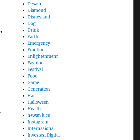
Desain
Diamond
Disneyland
Dog
,
Drink
Earth
Emergency
Emotion
Enlightenment
Fashion
Festival
Food
Game
Generation
Hair
Halloween
Health
n
hewan lucu
n-
Instagram
Internasional
Investasi Digital