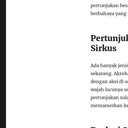
pertunjukan bes
berbahaya yang
Pertunju
Sirkus
Ada banyak jeni
sekarang. Akrob
dengan aksi di 
wajah lucunya s
pertunjukan sula
memamerkan ket