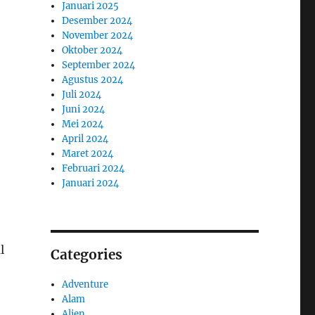
Januari 2025
Desember 2024
November 2024
Oktober 2024
September 2024
Agustus 2024
Juli 2024
Juni 2024
Mei 2024
April 2024
Maret 2024
Februari 2024
Januari 2024
l
Categories
Adventure
Alam
Alien