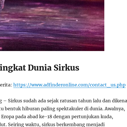
Singkat Dunia Sirkus
Cerita:
https://www.adfinderonline.com/contact_us.php
g – Sirkus sudah ada sejak ratusan tahun lalu dan dikena
tu bentuk hiburan paling spektakuler di dunia. Awalnya,
i Eropa pada abad ke-18 dengan pertunjukan kuda,
dut. Seiring waktu, sirkus berkembang menjadi