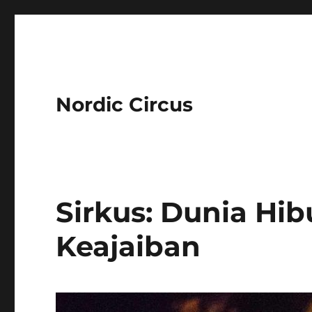
Nordic Circus
Sirkus: Dunia Hi
Keajaiban