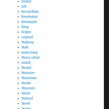
Island
Job
kecantikan
Kesehatan
Keuangan
King
Kripto
Legend
Makeup
Mall
mata uang
Menu sehat
mobil
Model
Monster
Mountain
Movie
Museum
NASA
Natural
Novel
Ocean