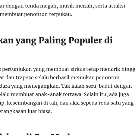
ar dengan tenda megah, musik meriah, serta atraksi
 membuat penonton terpukau.
kan yang Paling Populer di
s pertunjukan yang membuat sirkus tetap menarik hing
at dan trapeze selalu berhasil memukau penonton
udara yang menegangkan. Tak kalah seru, badut dengan
elalu membuat anak-anak tertawa. Selain itu, ada juga
p, keseimbangan di tali, dan aksi sepeda roda satu yang
angkasan luar biasa.