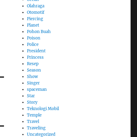
Olahraga
Otomotif
Piercing
Planet
Pohon Buah
Poison
Police
President
Princess
Resep
Season
Show
Singer
spaceman
Star
Story
Teknologi Mobil
Temple
Travel
Traveling
Uncategorized