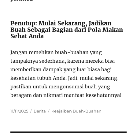
Penutup: Mulai Sekarang, Jadikan
Buah Sebagai Bagian dari Pola Makan
Sehat Anda
Jangan remehkan buah-buahan yang
tampaknya sederhana, karena mereka bisa
memberikan dampak yang luar biasa bagi
kesehatan tubuh Anda. Jadi, mulai sekarang,
pastikan untuk mengonsumsi buah yang
beragam dan nikmati manfaat kesehatannya!
Posted
Categories
Tags
11/11/2025
Berita
Keajaiban Buah-Buahan
on