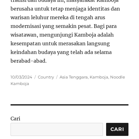
berusaha untuk tetap menjaga identitas dan
warisan leluhur mereka di tengah arus
modernisasi yang semakin pesat. Bagi para
wisatawan, mengunjungi Kamboja adalah
kesempatan untuk merasakan langsung
keindahan budaya yang telah ada selama
berabad-abad.
Posted
Categories
Tags
10/03/2024
Country
Asia Tenggara
,
Kamboja
,
Noodle
on
Kamboja
Cari
CARI