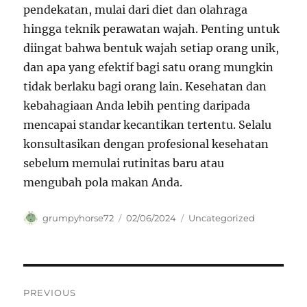
pendekatan, mulai dari diet dan olahraga
hingga teknik perawatan wajah. Penting untuk
diingat bahwa bentuk wajah setiap orang unik,
dan apa yang efektif bagi satu orang mungkin
tidak berlaku bagi orang lain. Kesehatan dan
kebahagiaan Anda lebih penting daripada
mencapai standar kecantikan tertentu. Selalu
konsultasikan dengan profesional kesehatan
sebelum memulai rutinitas baru atau
mengubah pola makan Anda.
Author
Posted
Categories
grumpyhorse72
02/06/2024
Uncategorized
on
Navigasi
PREVIOUS