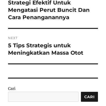
pos
Strategi Efektif Untuk
Previous
post:
Mengatasi Perut Buncit Dan
Cara Penanganannya
NEXT
5 Tips Strategis untuk
Next
post:
Meningkatkan Massa Otot
Cari
CARI