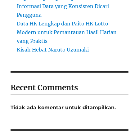
Informasi Data yang Konsisten Dicari
Pengguna
Data HK Lengkap dan Paito HK Lotto
Modern untuk Pemantauan Hasil Harian
yang Praktis
Kisah Hebat Naruto Uzumaki
Recent Comments
Tidak ada komentar untuk ditampilkan.