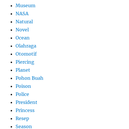
Museum
NASA
Natural
Novel
Ocean
Olahraga
Otomotif
Piercing
Planet
Pohon Buah
Poison
Police
President
Princess
Resep
Season