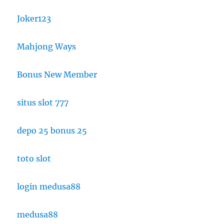
Joker123
Mahjong Ways
Bonus New Member
situs slot 777
depo 25 bonus 25
toto slot
login medusa88
medusa88