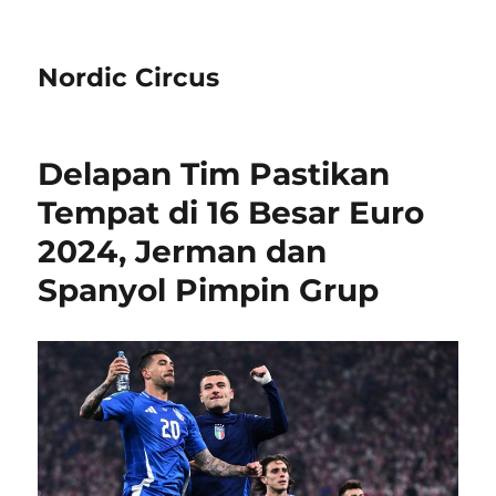
Nordic Circus
Delapan Tim Pastikan
Tempat di 16 Besar Euro
2024, Jerman dan
Spanyol Pimpin Grup