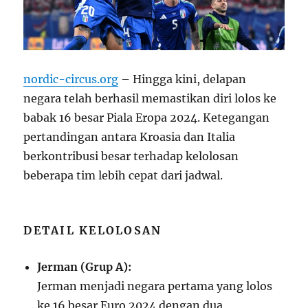
nordic-circus.org
– Hingga kini, delapan
negara telah berhasil memastikan diri lolos ke
babak 16 besar Piala Eropa 2024. Ketegangan
pertandingan antara Kroasia dan Italia
berkontribusi besar terhadap kelolosan
beberapa tim lebih cepat dari jadwal.
DETAIL KELOLOSAN
Jerman (Grup A):
Jerman menjadi negara pertama yang lolos
ke 16 besar Euro 2024 dengan dua