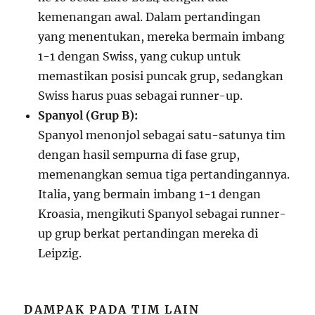
kemenangan awal. Dalam pertandingan
yang menentukan, mereka bermain imbang
1-1 dengan Swiss, yang cukup untuk
memastikan posisi puncak grup, sedangkan
Swiss harus puas sebagai runner-up.
Spanyol (Grup B):
Spanyol menonjol sebagai satu-satunya tim
dengan hasil sempurna di fase grup,
memenangkan semua tiga pertandingannya.
Italia, yang bermain imbang 1-1 dengan
Kroasia, mengikuti Spanyol sebagai runner-
up grup berkat pertandingan mereka di
Leipzig.
DAMPAK PADA TIM LAIN